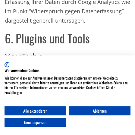
Erfassung Ihrer Daten durch Google Analytics wie
im Punkt “Widerspruch gegen Datenerfassung”
dargestellt generell untersagen.
6. Plugins und Tools
YouTube
Unsere Website nutzt Plugins der von Google
Wir verwenden Cookies
Wir können diese zur Analyse unserer Besucherdaten platzieren, um unsere Webseite zu
betriebenen Seite YouTube. Betreiber der Seiten
verbessern, personalisierte Inhalte anzuzeigen und Ihnen ein großartiges Webseiten-Erlebnis zu
bieten. Für weitere Informationen zu den von uns verwendeten Cookies öffnen Sie die
ist die YouTube, LLC, 901 Cherry Ave., San Bruno,
Einstellungen.
CA 94066, USA.
Wenn Sie eine unserer mit einem YouTube-
Alle akzeptieren
Ablehnen
DJ Sascha Schunk
Hallo, ich bin gerade online. Schreib mich
Plugin ausgestatteten Seiten besuchen, wird eine
Nein, anpassen
gerne an.
Verbindung zu den Servern von YouTube