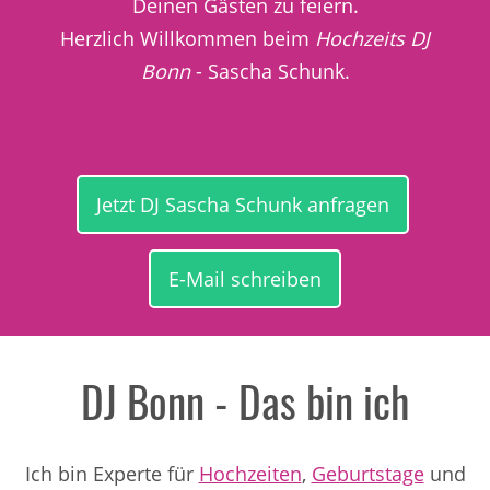
Deinen Gästen zu feiern.
Herzlich Willkommen beim
Hochzeits DJ
Bonn
- Sascha Schunk.
Jetzt DJ Sascha Schunk anfragen
E-Mail schreiben
DJ Bonn - Das bin ich
Ich bin Experte für
Hochzeiten
,
Geburtstage
und