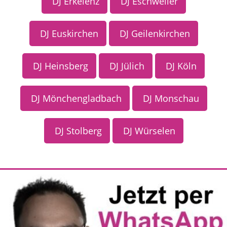
DJ Erkelenz
DJ Eschweiler
DJ Euskirchen
DJ Geilenkirchen
DJ Heinsberg
DJ Jülich
DJ Köln
DJ Mönchengladbach
DJ Monschau
DJ Stolberg
DJ Würselen