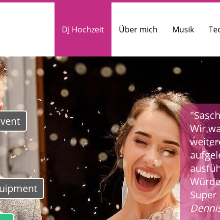
DJ Hochzeit
Über mich
Musik
Te
"Sasch
vent
Wir wa
weiter
aufgel
ausfüh
Würde
quipment
Super 
Denni