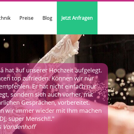
chnik
Preise
Blog
Jetzt Anfragen
a hat auf unserer Hochzeit aufgelegt.
ren top zufrieden. Können wir nur
empfehlen. Er hat nicht einfach nur
egt, sondern sich auch vorher, mit
rlichen Gesprächen, vorbereitet.
n wir immer wieder mit Ihm machen
DJ, super Mensch!!."
s Vondenhoff