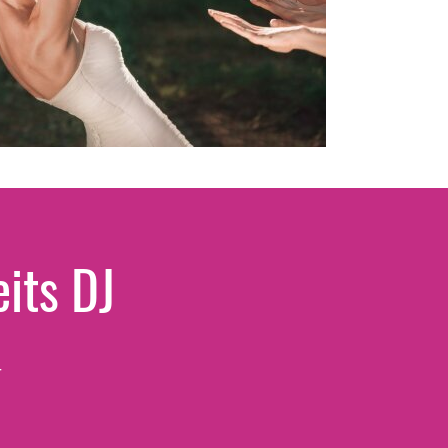
its DJ
–