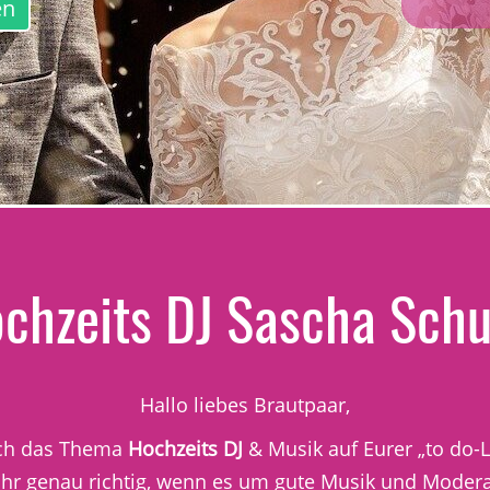
en
chzeits DJ Sascha Sch
Hallo liebes Brautpaar,
Euch das Thema
Hochzeits DJ
& Musik auf Eurer „to do-L
Ihr genau richtig, wenn es um gute Musik und Modera