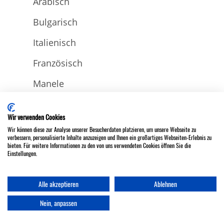
Arabisch
Bulgarisch
Italienisch
Französisch
Manele
Wir verwenden Cookies
Wir können diese zur Analyse unserer Besucherdaten platzieren, um unsere Webseite zu
verbessern, personalisierte Inhalte anzuzeigen und Ihnen ein großartiges Webseiten-Erlebnis zu
bieten. Für weitere Informationen zu den von uns verwendeten Cookies öffnen Sie die
Einstellungen.
Niederländisch
Alle akzeptieren
Ablehnen
Romänisch
DJ Sascha Schunk
Hallo, ich bin gerade online. Schreib mich
Nein, anpassen
gerne an.
Türkisch